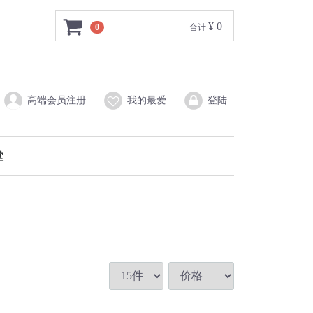
¥ 0
0
合计
高端会员注册
我的最爱
登陆
堂
底妆
眼妆
唇妆
工具
CPB 肌肤之钥系列
红妍肌活系列
青春日和系列
智感赋活系列
红色蜜露
盼丽风姿系列
百优系列
时光琉璃御藏系列
新透白美肌系列
悦薇珀翡系列
遮瑕
粉底
粉饼
蜜粉
腮红
气垫
高光
眼线
眼影
眉笔
睫毛膏
唇膏
唇釉
唇线笔
刷具
其他