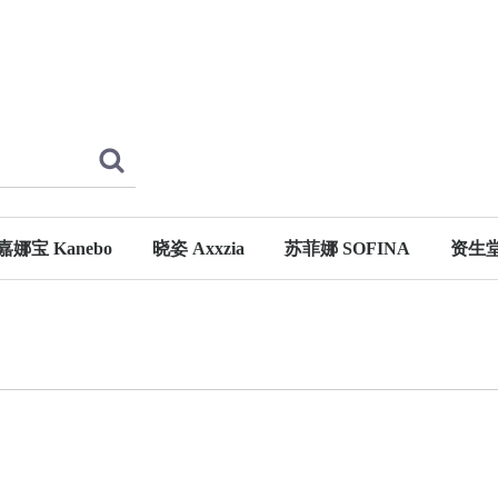
嘉娜宝 Kanebo
晓姿 Axxzia
苏菲娜 SOFINA
资生
DEW
KANEBO 佳丽宝
TWANY
iP
彩妆
护肤
防晒
男士